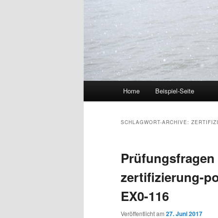
Hauptmenü
Home
Beispiel-Seite
Zum Inhalt wechseln
Zum sekundären Inhalt wec
SCHLAGWORT-ARCHIVE:
ZERTIFI
Prüfungsfragen
zertifizierung-p
EX0-116
Veröffentlicht am
27. Juni 2017