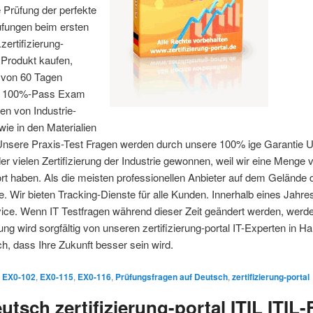
e Prüfung der perfekte
üfungen beim ersten
ertifizierung-
 Produkt kaufen,
t von 60 Tagen
ung 100%-Pass Exam
en von Industrie-
ie in den Materialien
Unsere Praxis-Test Fragen werden durch unsere 100% ige Garantie U
 der vielen Zertifizierung der Industrie gewonnen, weil wir eine Menge 
t haben. Als die meisten professionellen Anbieter auf dem Gelände de
. Wir bieten Tracking-Dienste für alle Kunden. Innerhalb eines Jah
ce. Wenn IT Testfragen während dieser Zeit geändert werden, werden
ng wird sorgfältig von unseren zertifizierung-portal IT-Experten in Ha
ch, dass Ihre Zukunft besser sein wird.
EX0-102
,
EX0-115
,
EX0-116
,
Prüfungsfragen auf Deutsch
,
zertifizierung-portal
tsch zertifizierung-portal ITIL ITIL-