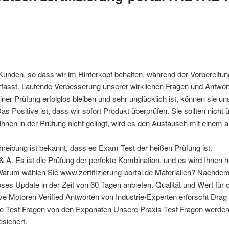
 Kunden, so dass wir im Hinterkopf behalten, während der Vorbereitun
asst. Laufende Verbesserung unserer wirklichen Fragen und Antworten
ner Prüfung erfolglos bleiben und sehr unglücklich ist, können sie u
ositive ist, dass wir sofort Produkt überprüfen. Sie sollten nicht ü
s Ihnen in der Prüfung nicht gelingt, wird es den Austausch mit eine
reibung ist bekannt, dass es Exam Test der heißen Prüfung ist.
Q & A. Es ist die Prüfung der perfekte Kombination, und es wird Ihnen h
arum wählen Sie www.zertifizierung-portal.de Materialien? Nachdem
ses Update in der Zeit von 60 Tagen anbieten. Qualität und Wert für d
 Motoren Verified Antworten von Industrie-Experten erforscht Drag
ice Test Fragen von den Exponaten Unsere Praxis-Test Fragen werde
sichert.