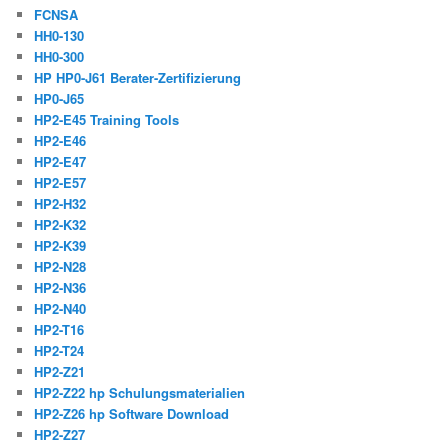
FCNSA
HH0-130
HH0-300
HP HP0-J61 Berater-Zertifizierung
HP0-J65
HP2-E45 Training Tools
HP2-E46
HP2-E47
HP2-E57
HP2-H32
HP2-K32
HP2-K39
HP2-N28
HP2-N36
HP2-N40
HP2-T16
HP2-T24
HP2-Z21
HP2-Z22 hp Schulungsmaterialien
HP2-Z26 hp Software Download
HP2-Z27