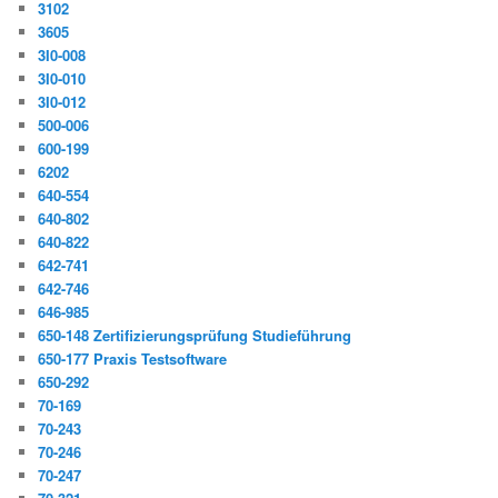
3102
3605
3I0-008
3I0-010
3I0-012
500-006
600-199
6202
640-554
640-802
640-822
642-741
642-746
646-985
650-148 Zertifizierungsprüfung Studieführung
650-177 Praxis Testsoftware
650-292
70-169
70-243
70-246
70-247