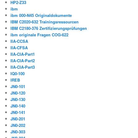
HP2-Z33
ibm
ibm 000-N45 Originaldokumente
IBM C2020-632 Trainingsressourcen
IBM C2180-376 Zertifizierungsprüfungen
ibm originale Fragen COG-622
IIA-CCSA
IIA-CFSA
IIA-CIA-Part1
IIA-CIA-Part2
IIA-CIA-Part3
IQ0-100
IREB
JN0-101
JN0-120
JN0-130
JN0-140
JN0-141
JN0-201
JN0-202
JN0-303