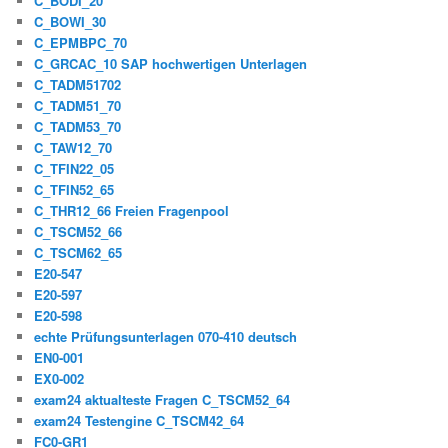
C_BODI_20
C_BOWI_30
C_EPMBPC_70
C_GRCAC_10 SAP hochwertigen Unterlagen
C_TADM51702
C_TADM51_70
C_TADM53_70
C_TAW12_70
C_TFIN22_05
C_TFIN52_65
C_THR12_66 Freien Fragenpool
C_TSCM52_66
C_TSCM62_65
E20-547
E20-597
E20-598
echte Prüfungsunterlagen 070-410 deutsch
EN0-001
EX0-002
exam24 aktualteste Fragen C_TSCM52_64
exam24 Testengine C_TSCM42_64
FC0-GR1