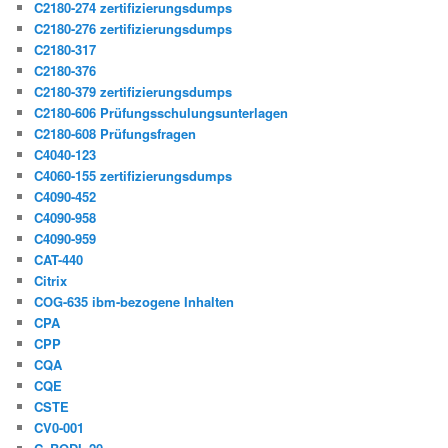
C2180-274 zertifizierungsdumps
C2180-276 zertifizierungsdumps
C2180-317
C2180-376
C2180-379 zertifizierungsdumps
C2180-606 Prüfungsschulungsunterlagen
C2180-608 Prüfungsfragen
C4040-123
C4060-155 zertifizierungsdumps
C4090-452
C4090-958
C4090-959
CAT-440
Citrix
COG-635 ibm-bezogene Inhalten
CPA
CPP
CQA
CQE
CSTE
CV0-001