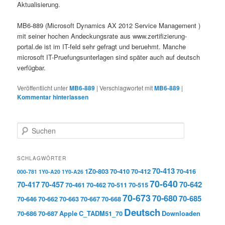
Aktualisierung.
MB6-889 (
Microsoft Dynamics AX 2012 Service Management
)
mit seiner hochen Andeckungsrate aus www.zertifizierung-
portal.de ist im IT-feld sehr gefragt und beruehmt. Manche
microsoft IT-Pruefungsunterlagen sind später auch auf deutsch
verfügbar.
Veröffentlicht unter
MB6-889
|
Verschlagwortet mit
MB6-889
|
Kommentar hinterlassen
Suchen
SCHLAGWÖRTER
70-413
1Z0-803
70-410
70-412
70-416
000-781
1Y0-A20
1Y0-A26
70-640
70-417
70-457
70-642
70-461
70-462
70-511
70-515
70-673
70-680
70-685
70-646
70-662
70-663
70-667
70-668
Deutsch
70-686
70-687
Apple
C_TADM51_70
Downloaden