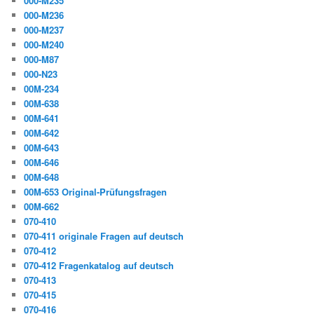
000-M235
000-M236
000-M237
000-M240
000-M87
000-N23
00M-234
00M-638
00M-641
00M-642
00M-643
00M-646
00M-648
00M-653 Original-Prüfungsfragen
00M-662
070-410
070-411 originale Fragen auf deutsch
070-412
070-412 Fragenkatalog auf deutsch
070-413
070-415
070-416