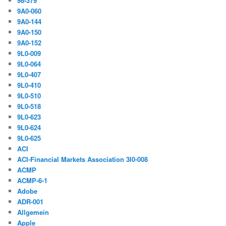
98-379
9A0-060
9A0-144
9A0-150
9A0-152
9L0-009
9L0-064
9L0-407
9L0-410
9L0-510
9L0-518
9L0-623
9L0-624
9L0-625
ACI
ACI-Financial Markets Association 3I0-008
ACMP
ACMP-6-1
Adobe
ADR-001
Allgemein
Apple