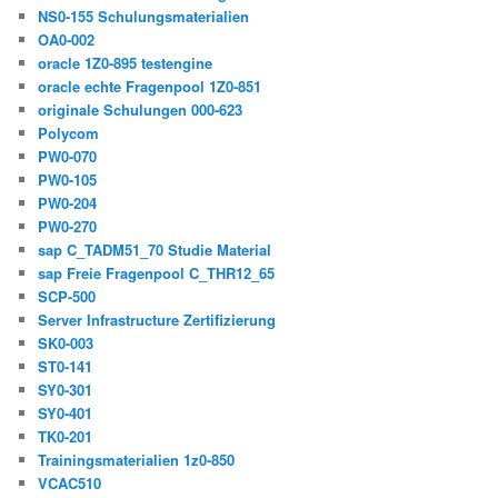
NS0-155 Schulungsmaterialien
OA0-002
oracle 1Z0-895 testengine
oracle echte Fragenpool 1Z0-851
originale Schulungen 000-623
Polycom
PW0-070
PW0-105
PW0-204
PW0-270
sap C_TADM51_70 Studie Material
sap Freie Fragenpool C_THR12_65
SCP-500
Server Infrastructure Zertifizierung
SK0-003
ST0-141
SY0-301
SY0-401
TK0-201
Trainingsmaterialien 1z0-850
VCAC510