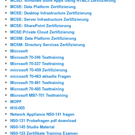
MCSD: Windows Store Apps Using HTML5 Zertifizierung
MCSE: Data Platform Zertifizierung
MCSE: Desktop Infrastructure Zertifizierung
MCSE: Server Infrastructure Zertifizierung
MCSE: SharePoint Zertifizierung
MCSE:Private Cloud Zertifizierung
MCSM: Data Platform Zertifizierung
MCSM: Directory Services Zertifizierung
Microsoft
Microsoft 70-246 Testtraining
Microsoft 70-337 Testtraining
microsoft 70-459 Zertifizierung
microsoft 70-463 aktuelle Fragen
Microsoft 70-481 Testtraining
Microsoft 70-485 Testtraining
Microsoft MB7-701 Testtraining
MOPF
N10-005
Network Appliance NS0-141 fragen
NS0-131 Probefragen pdf download
NS0-145 Studie Material
NS0-153 Zertifikate Training Examen