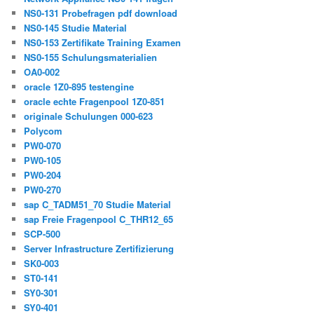
NS0-131 Probefragen pdf download
NS0-145 Studie Material
NS0-153 Zertifikate Training Examen
NS0-155 Schulungsmaterialien
OA0-002
oracle 1Z0-895 testengine
oracle echte Fragenpool 1Z0-851
originale Schulungen 000-623
Polycom
PW0-070
PW0-105
PW0-204
PW0-270
sap C_TADM51_70 Studie Material
sap Freie Fragenpool C_THR12_65
SCP-500
Server Infrastructure Zertifizierung
SK0-003
ST0-141
SY0-301
SY0-401