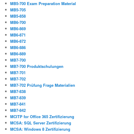
MB5-700 Exam Preparation Material
MB5-705
MB5-858
MB6-700
MB6-869
MB6-871
MB6-872
MB6-886
MB6-889
MB7-700
MB7-700 Produktschulungen
MB7-701
MB7-702
MB7-702 Prüfung Frage Materialien
MB7-838
MB7-839
MB7-841
MB7-842
MCITP for Office 365 Zertifizierung
MCSA: SQL Server Zertifizierung
MCSA: Windows 8 Zertifizierung