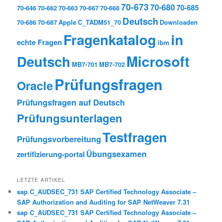
70-673
70-680
70-685
70-646
70-662
70-663
70-667
70-668
Deutsch
70-686
70-687
Apple
C_TADM51_70
Downloaden
Fragenkatalog
in
echte Fragen
ibm
Deutsch
Microsoft
MB7-701
MB7-702
Prüfungsfragen
Oracle
Prüfungsfragen auf Deutsch
Prüfungsunterlagen
Testfragen
Prüfungsvorbereitung
Übungsexamen
zertifizierung-portal
LETZTE ARTIKEL
sap C_AUDSEC_731 SAP Certified Technology Associate –
SAP Authorization and Auditing for SAP NetWeaver 7.31
sap C_AUDSEC_731 SAP Certified Technology Associate –