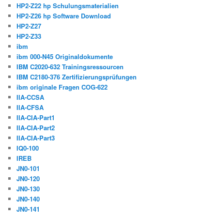
HP2-Z22 hp Schulungsmaterialien
HP2-Z26 hp Software Download
HP2-Z27
HP2-Z33
ibm
ibm 000-N45 Originaldokumente
IBM C2020-632 Trainingsressourcen
IBM C2180-376 Zertifizierungsprüfungen
ibm originale Fragen COG-622
IIA-CCSA
IIA-CFSA
IIA-CIA-Part1
IIA-CIA-Part2
IIA-CIA-Part3
IQ0-100
IREB
JN0-101
JN0-120
JN0-130
JN0-140
JN0-141