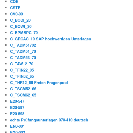
CQE
CSTE
CV0-001
C_BODI_20
C_BOWI_30
C_EPMBPC_70
C_GRCAC_10 SAP hochwertigen Unterlagen
C_TADM51702
C_TADM51_70
C_TADM53_70
C_TAW12_70
C_TFIN22_05
C_TFIN52_65
C_THR12_66 Freien Fragenpool
C_TSCM52_66
C_TSCM62_65
E20-547
E20-597
E20-598
echte Prüfungsunterlagen 070-410 deutsch
EN0-001
EX0-002