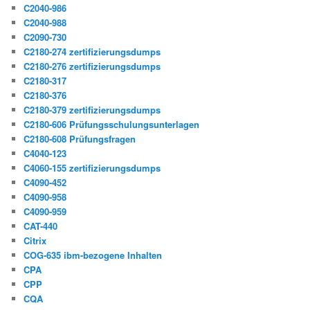
C2040-986
C2040-988
C2090-730
C2180-274 zertifizierungsdumps
C2180-276 zertifizierungsdumps
C2180-317
C2180-376
C2180-379 zertifizierungsdumps
C2180-606 Prüfungsschulungsunterlagen
C2180-608 Prüfungsfragen
C4040-123
C4060-155 zertifizierungsdumps
C4090-452
C4090-958
C4090-959
CAT-440
Citrix
COG-635 ibm-bezogene Inhalten
CPA
CPP
CQA