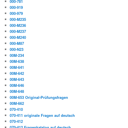
000-781
000-919
000-979
000-M235
000-M236
000-M237
000-M240
000-M87
000-N23
00M-234
00M-638
00M-641
00M-642
00M-643
00M-646
00M-648
00M-653 Original-Prüfungsfragen
00M-662
070-410
070-411 originale Fragen auf deutsch
070-412
070-412 Fragenkatalog auf deutsch