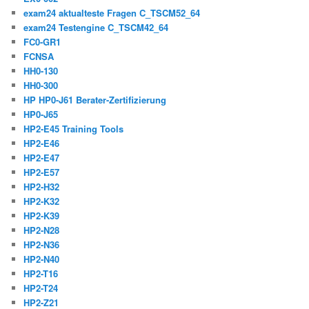
exam24 aktualteste Fragen C_TSCM52_64
exam24 Testengine C_TSCM42_64
FC0-GR1
FCNSA
HH0-130
HH0-300
HP HP0-J61 Berater-Zertifizierung
HP0-J65
HP2-E45 Training Tools
HP2-E46
HP2-E47
HP2-E57
HP2-H32
HP2-K32
HP2-K39
HP2-N28
HP2-N36
HP2-N40
HP2-T16
HP2-T24
HP2-Z21