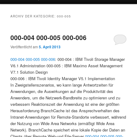
ARCHIV DER KATEGORIE:
000-005
000-004 000-005 000-006
Veröffentlicht am
5. April 2013
000-004
000-005
000-006
: 000-004 : IBM Tivoli Storage Manager
V6.1 Administration 000-005 : IBM Maximo Asset Management
V7.1 Solution Design
000-006 : IBM Tivoli Identity Manager V5.1 Implementation
In Zweigstellenszenarios, wo kann lange Antwortzeiten für
Anwendungen, die Auswirkungen auf die Produktivität des
Anwenders, um die Netzwerk-Bandbreite zu optimieren und zu
verbessern Reaktionszeit der Anwendung ist eine der größten
Herausforderung BranchCache ist das Ansprechverhalten des
Intranet-Anwendungen für Remote-Standorte verbessert, während
der Nutzung von Wide Area Networks (ermäßigt Wide Area
Network). BranchCache speichert eine lokale Kopie der Daten an
Clients über Remote Web-und File-Server
000-004
000-005
000-