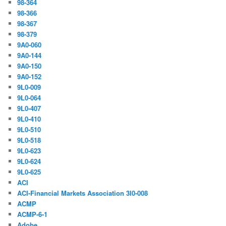
98-364
98-366
98-367
98-379
9A0-060
9A0-144
9A0-150
9A0-152
9L0-009
9L0-064
9L0-407
9L0-410
9L0-510
9L0-518
9L0-623
9L0-624
9L0-625
ACI
ACI-Financial Markets Association 3I0-008
ACMP
ACMP-6-1
Adobe