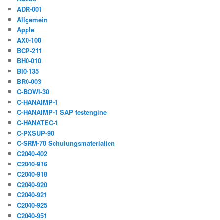
ADR-001
Allgemein
Apple
AX0-100
BCP-211
BH0-010
BI0-135
BR0-003
C-BOWI-30
C-HANAIMP-1
C-HANAIMP-1 SAP testengine
C-HANATEC-1
C-PXSUP-90
C-SRM-70 Schulungsmaterialien
C2040-402
C2040-916
C2040-918
C2040-920
C2040-921
C2040-925
C2040-951