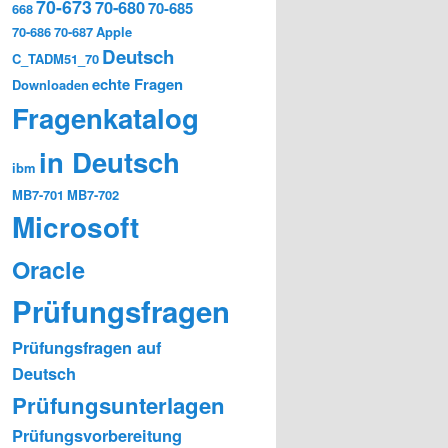
70-673
70-680
70-685
668
70-686
70-687
Apple
Deutsch
C_TADM51_70
echte Fragen
Downloaden
Fragenkatalog
in Deutsch
ibm
MB7-701
MB7-702
Microsoft
Oracle
Prüfungsfragen
Prüfungsfragen auf
Deutsch
Prüfungsunterlagen
Prüfungsvorbereitung