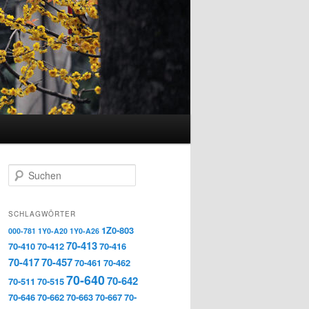
Suchen
SCHLAGWÖRTER
1Z0-803
000-781
1Y0-A20
1Y0-A26
70-413
70-410
70-412
70-416
70-417
70-457
70-461
70-462
70-640
70-642
70-511
70-515
70-646
70-662
70-663
70-667
70-