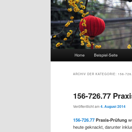
Hauptmenü
Home
Beispiel-Seite
Zum Inhalt wechseln
Zum sekundären Inhalt wec
ARCHIV DER KATEGORIE:
156-726
156-726.77 Prax
Veröffentlicht am
4. August 2014
156-726.77
Praxis-Prüfung
wu
heute geknackt, darunter inklus