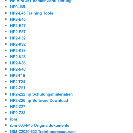
HP HP0-J61 Berater-Zertifizierung
HP0-J65
HP2-E45 Training Tools
HP2-E46
HP2-E47
HP2-E57
HP2-H32
HP2-K32
HP2-K39
HP2-N28
HP2-N36
HP2-N40
HP2-T16
HP2-T24
HP2-Z21
HP2-Z22 hp Schulungsmaterialien
HP2-Z26 hp Software Download
HP2-Z27
HP2-Z33
ibm
ibm 000-N45 Originaldokumente
IBM C2020-632 Trainingsressourcen