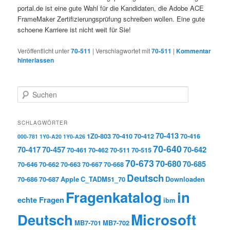
portal.de ist eine gute Wahl für die Kandidaten, die Adobe ACE
FrameMaker Zertifizierungsprüfung schreiben wollen. Eine gute
schoene Karriere ist nicht weit für Sie!
Veröffentlicht unter
70-511
|
Verschlagwortet mit
70-511
|
Kommentar
hinterlassen
Suchen
SCHLAGWÖRTER
70-413
1Z0-803
70-410
70-412
70-416
000-781
1Y0-A20
1Y0-A26
70-640
70-417
70-457
70-642
70-461
70-462
70-511
70-515
70-673
70-680
70-685
70-646
70-662
70-663
70-667
70-668
Deutsch
70-686
70-687
Apple
C_TADM51_70
Downloaden
Fragenkatalog
in
echte Fragen
ibm
Deutsch
Microsoft
MB7-701
MB7-702