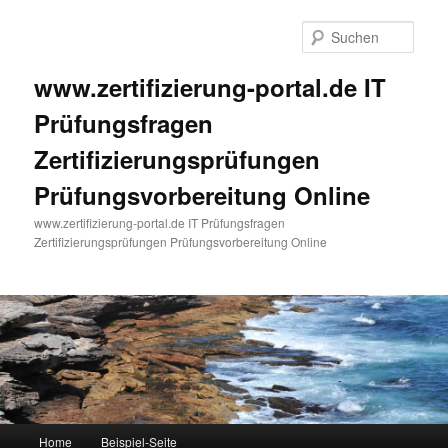
Such
www.zertifizierung-portal.de IT
Prüfungsfragen
Zertifizierungsprüfungen
Prüfungsvorbereitung Online
www.zertifizierung-portal.de IT Prüfungsfragen
Zertifizierungsprüfungen Prüfungsvorbereitung Online
Hauptmenü
Home
Beispiel-Seite
Zum Inhalt wechseln
Zum sekundären Inhalt wechseln