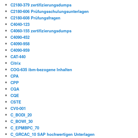
C2180-379 zertifizierungsdumps
C2180-606 Prüfungsschulungsunterlagen
C2180-608 Prüfungsfragen
C4040-123
C4060-155 zertifizierungsdumps
C4090-452
C4090-958
C4090-959
CAT-440
Citrix
COG-635 ibm-bezogene Inhalten
CPA
CPP
CQA
CQE
CSTE
CV0-001
C_BODI_20
C_BOWI_30
C_EPMBPC_70
C_GRCAC_10 SAP hochwertigen Unterlagen