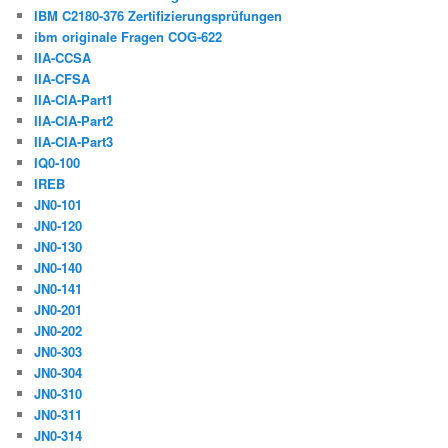
IBM C2180-376 Zertifizierungsprüfungen
ibm originale Fragen COG-622
IIA-CCSA
IIA-CFSA
IIA-CIA-Part1
IIA-CIA-Part2
IIA-CIA-Part3
IQ0-100
IREB
JN0-101
JN0-120
JN0-130
JN0-140
JN0-141
JN0-201
JN0-202
JN0-303
JN0-304
JN0-310
JN0-311
JN0-314