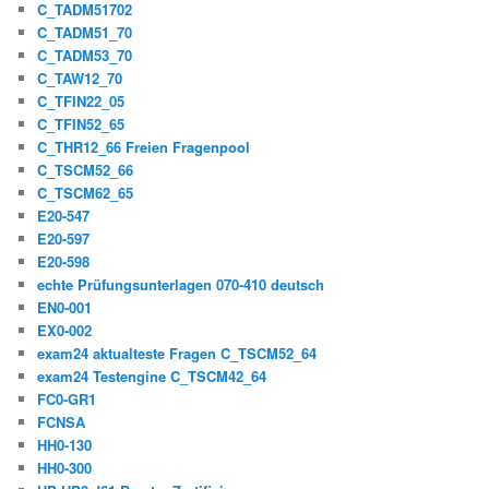
C_TADM51702
C_TADM51_70
C_TADM53_70
C_TAW12_70
C_TFIN22_05
C_TFIN52_65
C_THR12_66 Freien Fragenpool
C_TSCM52_66
C_TSCM62_65
E20-547
E20-597
E20-598
echte Prüfungsunterlagen 070-410 deutsch
EN0-001
EX0-002
exam24 aktualteste Fragen C_TSCM52_64
exam24 Testengine C_TSCM42_64
FC0-GR1
FCNSA
HH0-130
HH0-300