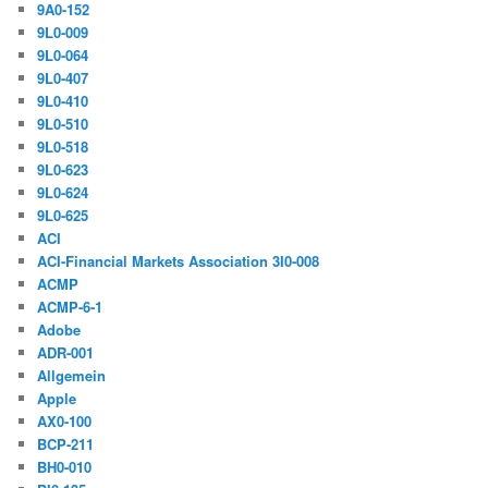
9A0-152
9L0-009
9L0-064
9L0-407
9L0-410
9L0-510
9L0-518
9L0-623
9L0-624
9L0-625
ACI
ACI-Financial Markets Association 3I0-008
ACMP
ACMP-6-1
Adobe
ADR-001
Allgemein
Apple
AX0-100
BCP-211
BH0-010