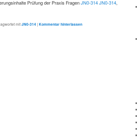
zierungsinhalte Prüfung der Praxis Fragen
JN0-314
JN0-314
,
lagwortet mit
JN0-314
|
Kommentar hinterlassen