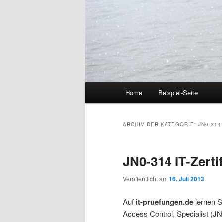
Hauptmenü
Home
Beispiel-Seite
Zum Inhalt wechseln
Zum sekundären Inhalt wec
ARCHIV DER KATEGORIE:
JN0-314
JN0-314 IT-Zerti
Veröffentlicht am
16. Juli 2013
Auf
it-pruefungen.de
lernen 
Access Control, Specialist (JN