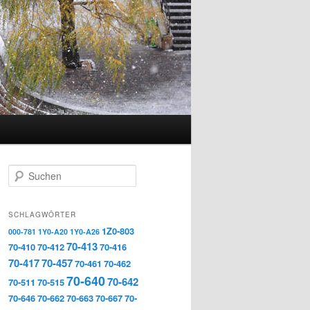
Suchen
SCHLAGWÖRTER
1Z0-803
000-781
1Y0-A20
1Y0-A26
70-413
70-410
70-412
70-416
70-417
70-457
70-461
70-462
70-640
70-642
70-511
70-515
70-646
70-662
70-663
70-667
70-