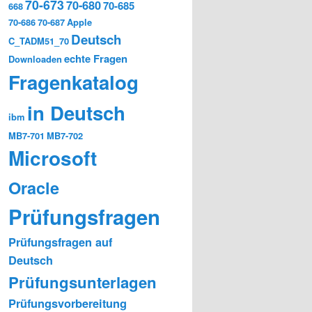
70-673
70-680
70-685
668
70-686
70-687
Apple
Deutsch
C_TADM51_70
echte Fragen
Downloaden
Fragenkatalog
in Deutsch
ibm
MB7-701
MB7-702
Microsoft
Oracle
Prüfungsfragen
Prüfungsfragen auf
Deutsch
Prüfungsunterlagen
Prüfungsvorbereitung